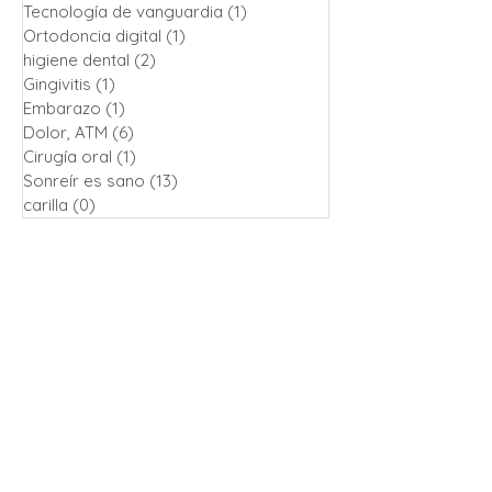
Tecnología de vanguardia
(1)
1 entrada
Ortodoncia digital
(1)
1 entrada
higiene dental
(2)
2 entradas
Gingivitis
(1)
1 entrada
Embarazo
(1)
1 entrada
Dolor, ATM
(6)
6 entradas
Cirugía oral
(1)
1 entrada
Sonreír es sano
(13)
13 entradas
carilla
(0)
0 entradas