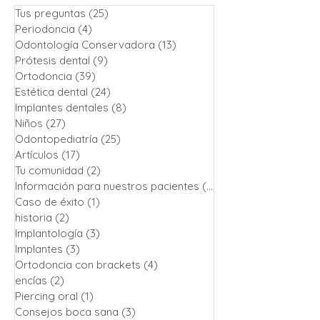
Tus preguntas
(25)
25 entradas
Periodoncia
(4)
4 entradas
Odontología Conservadora
(13)
13 entradas
Prótesis dental
(9)
9 entradas
Ortodoncia
(39)
39 entradas
Estética dental
(24)
24 entradas
Implantes dentales
(8)
8 entradas
Niños
(27)
27 entradas
Odontopediatría
(25)
25 entradas
Artículos
(17)
17 entradas
Tu comunidad
(2)
2 entradas
Información para nuestros pacientes
(13)
13 entradas
Caso de éxito
(1)
1 entrada
historia
(2)
2 entradas
Implantología
(3)
3 entradas
Implantes
(3)
3 entradas
Ortodoncia con brackets
(4)
4 entradas
encías
(2)
2 entradas
Piercing oral
(1)
1 entrada
Consejos boca sana
(3)
3 entradas