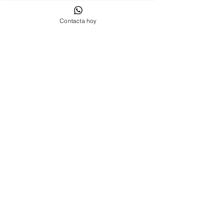
Contacta hoy
Contáctanos Sant Cugat del Vallés
Cookies
Política de privacidad
Aviso Legal