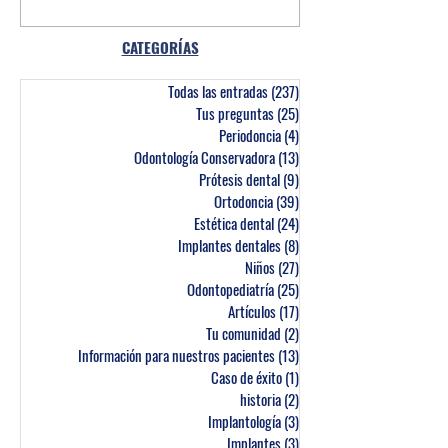
CATEGORÍAS
Todas las entradas
(237)
237 entradas
Tus preguntas
(25)
25 entradas
Periodoncia
(4)
4 entradas
Odontología Conservadora
(13)
13 entradas
Prótesis dental
(9)
9 entradas
Ortodoncia
(39)
39 entradas
Estética dental
(24)
24 entradas
Implantes dentales
(8)
8 entradas
Niños
(27)
27 entradas
Odontopediatría
(25)
25 entradas
Artículos
(17)
17 entradas
Tu comunidad
(2)
2 entradas
Información para nuestros pacientes
(13)
13 entradas
Caso de éxito
(1)
1 entrada
historia
(2)
2 entradas
Implantología
(3)
3 entradas
Implantes
(3)
3 entradas