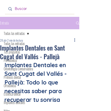
Entrada
Todas las entradas
28 abr
2 min de lectura
Todas las entradas
Implantes Dentales en Sant
Tus preguntas
Cugat del Vallés - Pallejà
Periodoncia
Implantes Dentales en 
Odontología Conservadora
Sant Cugat del Vallés - 
Prótesis dental
Pallejà: Todo lo que 
Ortodoncia
necesitas saber para 
Estética dental
recuperar tu sonrisa
Implantes dentales
Niños