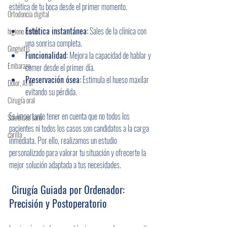
estética de tu boca desde el primer momento.
Ortodoncia digital
Estética instantánea:
 Sales de la clínica con 
higiene dental
una sonrisa completa.
Gingivitis
Funcionalidad:
 Mejora la capacidad de hablar y 
Embarazo
comer desde el primer día.
Preservación ósea:
 Estimula el hueso maxilar 
Dolor, ATM
evitando su pérdida.
Cirugía oral
Es importante tener en cuenta que no todos los 
Sonreír es sano
pacientes ni todos los casos son candidatos a la carga 
carilla
inmediata. Por ello, realizamos un estudio 
personalizado para valorar tu situación y ofrecerte la 
mejor solución adaptada a tus necesidades.
 Cirugía Guiada por Ordenador: 
Precisión y Postoperatorio