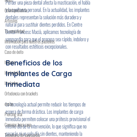
Perder una pieza dental afecta la masticación, el habla 
y la confianza personal. En la actualidad, los implantes 
Odontopediatría
dentales representan la solución más duradera y 
Artículos
natural para sustituir dientes perdidos. En Centre 
Tu comunidad
Dental Francesc Macià, aplicamos tecnología de 
vanguardia para que el proceso sea rápido, indoloro y 
Información para nuestros pacientes
con resultados estéticos excepcionales.
Caso de éxito
Beneficios de los 
historia
Implantes de Carga 
Implantología
Implantes
Inmediata
Ortodoncia con brackets
encías
La tecnología actual permite reducir los tiempos de 
espera de forma drástica. Los implantes de carga 
Piercing oral
inmediata permiten colocar una prótesis provisional el 
Consejos boca sana
mismo día de la intervención, lo que significa que no 
pasarás ni un solo día sin dientes, manteniendo la 
Tecnología de vanguardia