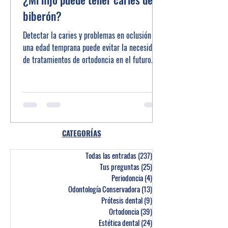
biberón?
Detectar la caries y problemas en oclusión en
una edad temprana puede evitar la necesidad
de tratamientos de ortodoncia en el futuro.
CATEGORÍAS
Todas las entradas
(237)
237 entradas
Tus preguntas
(25)
25 entradas
Periodoncia
(4)
4 entradas
Odontología Conservadora
(13)
13 entradas
Prótesis dental
(9)
9 entradas
Ortodoncia
(39)
39 entradas
Estética dental
(24)
24 entradas