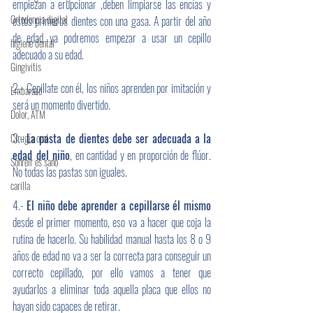
empiezan a erupcionar ,deben limpiarse las encías y 
Ortodoncia digital
estos primeros dientes con una gasa. A partir del año 
de edad ya podremos empezar a usar un cepillo 
higiene dental
adecuado a su edad.
Gingivitis
2.- Cepillate con él, los niños aprenden por imitación y 
Embarazo
será un momento divertido.
Dolor, ATM
3.- 
La pasta de dientes debe ser adecuada a la 
Cirugía oral
edad del niño
, en cantidad y en proporción de flúor. 
Sonreír es sano
No todas las pastas son iguales.
carilla
4.- 
El niño debe aprender a cepillarse él mismo
desde el primer momento, eso va a hacer que coja la 
rutina de hacerlo. Su habilidad manual hasta los 8 o 9 
años de edad no va a ser la correcta para conseguir un 
correcto cepillado, por ello vamos a tener que 
ayudarlos a eliminar toda aquella placa que ellos no 
hayan sido capaces de retirar. 