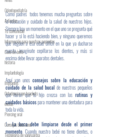
Odontopediatría
Como padres  todos tenemos mucha preguntas sobre 
Artículos
la educación y cuidado de la salud de nuestros hijos. 
Siempre hay un momento en el que uno se pregunta qué 
Tu comunidad
hacer y si lo está haciendo bien, y ninguno queremos 
Información para nuestros pacientes
que lleguen a esa edad difícil en la que ya ducharse 
cuesta, imagínate cepillarse los dientes, y más si 
Caso de éxito
encima debe llevar aparatos dentales.
historia
Implantología
Aquí van unos 
consejos sobre la educación y 
Implantes
cuidado de la salud bucal
 de nuestros pequeños  
Ortodoncia con brackets
que harán que tu hijo crezca con las 
rutinas y 
cuidados básicos
 para mantener una dentadura para 
encías
toda la vida.
Piercing oral
1.- 
La boca debe limpiarse desde el primer 
Consejos boca sana
momento
. Cuando nuestro bebé no tiene dientes, o 
Tecnología de vanguardia