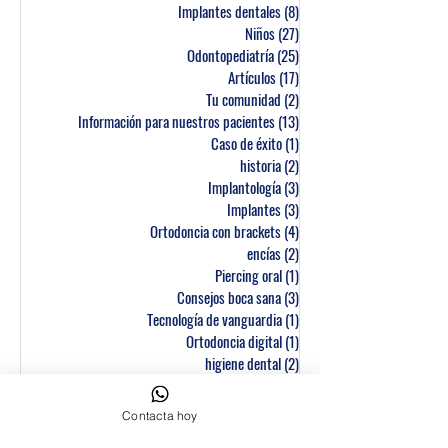
Implantes dentales
(8)
8 entradas
Niños
(27)
27 entradas
Odontopediatría
(25)
25 entradas
Artículos
(17)
17 entradas
Tu comunidad
(2)
2 entradas
Información para nuestros pacientes
(13)
13 entradas
Caso de éxito
(1)
1 entrada
historia
(2)
2 entradas
Implantología
(3)
3 entradas
Implantes
(3)
3 entradas
Ortodoncia con brackets
(4)
4 entradas
encías
(2)
2 entradas
Piercing oral
(1)
1 entrada
Consejos boca sana
(3)
3 entradas
Tecnología de vanguardia
(1)
1 entrada
Ortodoncia digital
(1)
1 entrada
higiene dental
(2)
2 entradas
Gingivitis
(1)
1 entrada
Embarazo
(1)
1 entrada
Contacta hoy
Dolor, ATM
(6)
6 entradas