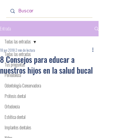
Entrada
Todas las entradas
18 jun 2018
2 min de lectura
Todas las entradas
8 Consejos para educar a
Tus preguntas
nuestros hijos en la salud bucal
Periodoncia
Odontología Conservadora
Prótesis dental
Ortodoncia
Estética dental
Implantes dentales
Niños