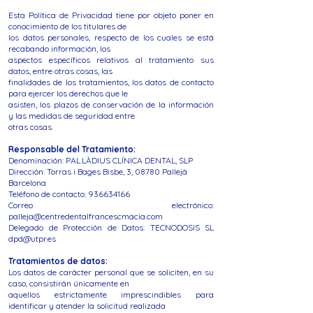
Esta Política de Privacidad tiene por objeto poner en
conocimiento de los titulares de
los datos personales, respecto de los cuales se está
recabando información, los
aspectos específicos relativos al tratamiento sus
datos, entre otras cosas, las
finalidades de los tratamientos, los datos de contacto
para ejercer los derechos que le
asisten, los plazos de conservación de la información
y las medidas de seguridad entre
otras cosas.
Responsable del Tratamiento:
Denominación: PAL.LÀDIUS CLÍNICA DENTAL, SLP
Dirección: Torras i Bages Bisbe, 3, 08780 Pallejà
Barcelona
Teléfono de contacto: 936634166
Correo electrónico:
palleja@centredentalfrancescmacia.com
Delegado de Protección de Datos: TECNODOSIS SL
dpd@utpr.es
Tratamientos de datos:
Los datos de carácter personal que se soliciten, en su
caso, consistirán únicamente en
aquellos estrictamente imprescindibles para
identificar y atender la solicitud realizada