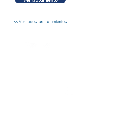
Ver tratamiento
<< Ver todos los tratamientos
Sant Cugat del Vallés
Centre Dental FRANCESC MACIÀ
Dirección:
Pg. Francesc Macià 76
08173 Sant Cugat del Vallès
Teléfono
:
93 589 87 60
-
Móvil:
671 048 898
Email: