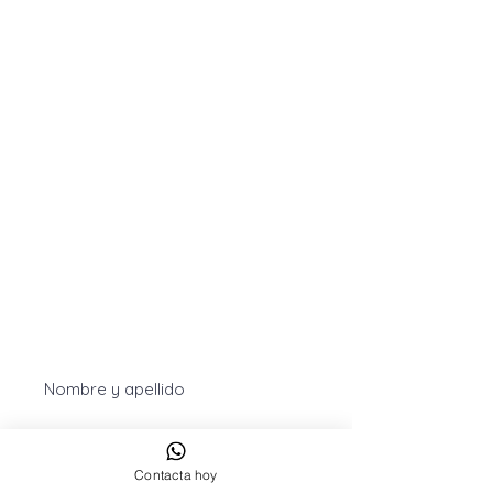
info@centredentalfrancescmacia.com
Horario:
Lunes a miércoles de 09:00 a 20:00
Jueves: 9:00 a 14:00
Viernes: 09:00 a 16:00
Contáctanos Sant Cugat del Vallés
Contacta hoy