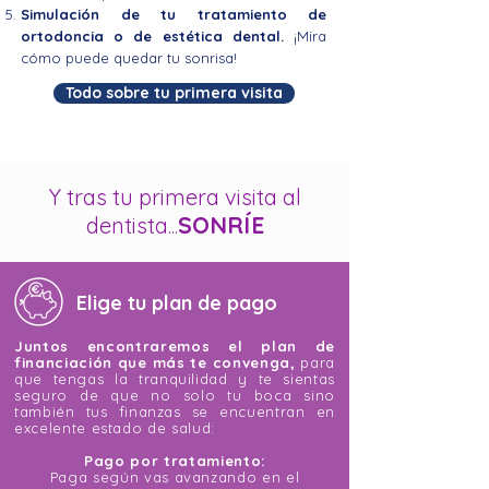
Simulación de tu tratamiento de
ortodoncia o de estética dental.
¡Mira
cómo puede quedar tu sonrisa!
Todo sobre tu primera visita
Y tras tu primera visita al
S
ONRÍE
dentista
...
Elige tu plan de pago
Juntos encontraremos el plan de
financiación que más te convenga,
para
que tengas la tranquilidad y te sientas
seguro de que no solo tu boca sino
también tus finanzas se encuentran en
excelente estado de salud:
Pago por tratamiento:
Paga según vas avanzando en el