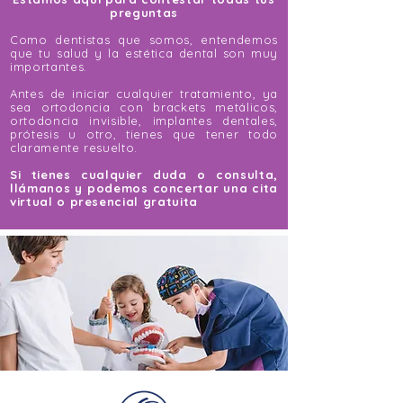
preguntas​
Como dentistas que somos, entendemos
que tu salud y la estética dental son muy
importantes.
Antes de iniciar cualquier tratamiento, ya
sea ortodoncia con brackets metálicos,
ortodoncia invisible, implantes dentales,
prótesis u otro, tienes que tener todo
claramente resuelto.
Si tienes cualquier duda o consulta,
llámanos y podemos concertar una cita
virtual o presencial gratuita