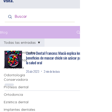
visita.
Blog
Todas las entradas
Todas las entradas
Centre Dental Francesc Macià explica los
beneficios de mascar chicle sin azúcar para
Tus preguntas
la salud oral
Periodoncia
20 abr 2023
2 min de lectura
Odontología
Conservadora
Prótesis dental
Ortodoncia
Estética dental
Implantes dentales