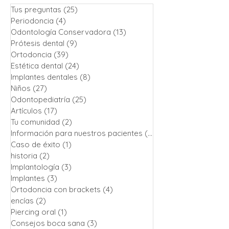
Tus preguntas
(25)
25 entradas
Periodoncia
(4)
4 entradas
Odontología Conservadora
(13)
13 entradas
Prótesis dental
(9)
9 entradas
Ortodoncia
(39)
39 entradas
Estética dental
(24)
24 entradas
Implantes dentales
(8)
8 entradas
Niños
(27)
27 entradas
Odontopediatría
(25)
25 entradas
Artículos
(17)
17 entradas
Tu comunidad
(2)
2 entradas
Información para nuestros pacientes
(13)
13 entradas
Caso de éxito
(1)
1 entrada
historia
(2)
2 entradas
Implantología
(3)
3 entradas
Implantes
(3)
3 entradas
Ortodoncia con brackets
(4)
4 entradas
encías
(2)
2 entradas
Piercing oral
(1)
1 entrada
Consejos boca sana
(3)
3 entradas