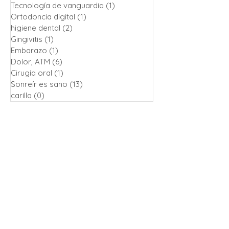
Tecnología de vanguardia
(1)
1 entrada
Ortodoncia digital
(1)
1 entrada
higiene dental
(2)
2 entradas
Gingivitis
(1)
1 entrada
Embarazo
(1)
1 entrada
Dolor, ATM
(6)
6 entradas
Cirugía oral
(1)
1 entrada
Sonreír es sano
(13)
13 entradas
carilla
(0)
0 entradas