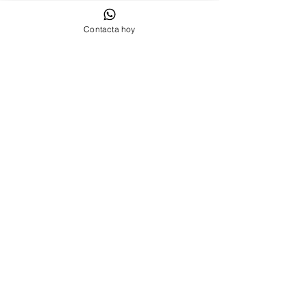
Contacta hoy
Contáctanos Sant Cugat del Vallés
Cookies
Política de privacidad
Aviso Legal