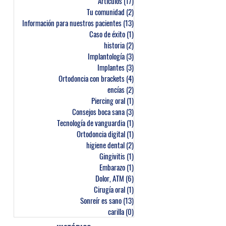
Artículos
(17)
17 entradas
Tu comunidad
(2)
2 entradas
Información para nuestros pacientes
(13)
13 entradas
Caso de éxito
(1)
1 entrada
historia
(2)
2 entradas
Implantología
(3)
3 entradas
Implantes
(3)
3 entradas
Ortodoncia con brackets
(4)
4 entradas
encías
(2)
2 entradas
Piercing oral
(1)
1 entrada
Consejos boca sana
(3)
3 entradas
Tecnología de vanguardia
(1)
1 entrada
Ortodoncia digital
(1)
1 entrada
higiene dental
(2)
2 entradas
Gingivitis
(1)
1 entrada
Embarazo
(1)
1 entrada
Dolor, ATM
(6)
6 entradas
Cirugía oral
(1)
1 entrada
Sonreír es sano
(13)
13 entradas
carilla
(0)
0 entradas