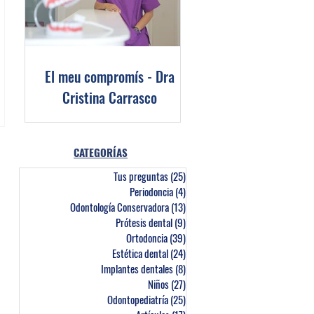
El meu compromís - Dra
Cristina Carrasco
CATEGORÍAS
Tus preguntas
(25)
25 entradas
Periodoncia
(4)
4 entradas
Odontología Conservadora
(13)
13 entradas
Prótesis dental
(9)
9 entradas
Ortodoncia
(39)
39 entradas
Estética dental
(24)
24 entradas
Implantes dentales
(8)
8 entradas
Niños
(27)
27 entradas
Odontopediatría
(25)
25 entradas