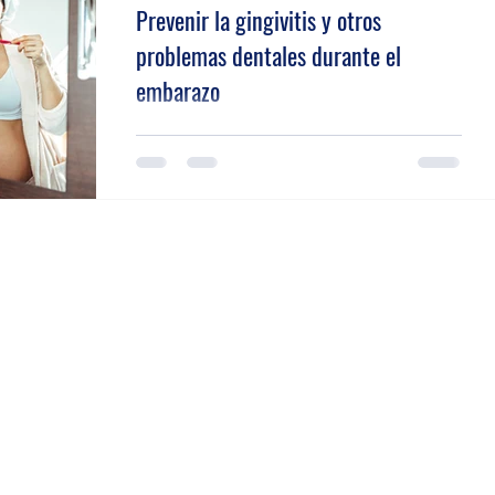
Prevenir la gingivitis y otros
problemas dentales durante el
embarazo
5 consejos para cuidar de tus dientes y de la salud
de tu bebé Durante el embarazo, debido a las
hormonas (estrógenos y progesterona),...