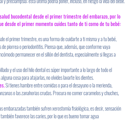
 y preclampsia; esta última podría poner, incluso, en riesgo la vida del bebé.
 salud bucodental desde el primer trimestre del embarazo, por lo 
ue desde el primer momento cuides tanto de ti como de tu bebé:
sde el primer trimestre, es una forma de cuidarte a ti misma y a tu bebé, 
 de piorrea o periodontitis. Piensa que, además, que conforme vaya 
cómodo permanecer en el sillón del dentista, especialmente si llegas a 
illado y el uso del hilo dental es súper importante a lo largo de todo el 
lguna cosa para atajarlas, no olvides lavarte los dientes.
es.
 Si tienes hambre entre comidas o para el desayuno o la merienda, 
nzanas o las zanahorias crudas. Procura no comer caramelos y chuches, 
s embarazadas también sufren xerostomía fisiológica, es decir, sensación 
, también favorece las caries, por lo que es bueno tomar agua 