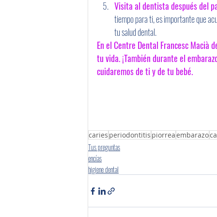
Visita al dentista después del pa
tiempo para ti, es importante que ac
tu salud dental. 
En el Centre Dental Francesc Macià 
tu vida. ¡También durante el embarazo!
cuidaremos de ti y de tu bebé.
caries
periodontitis
piorrea
embarazo
ca
Tus preguntas
encías
higiene dental