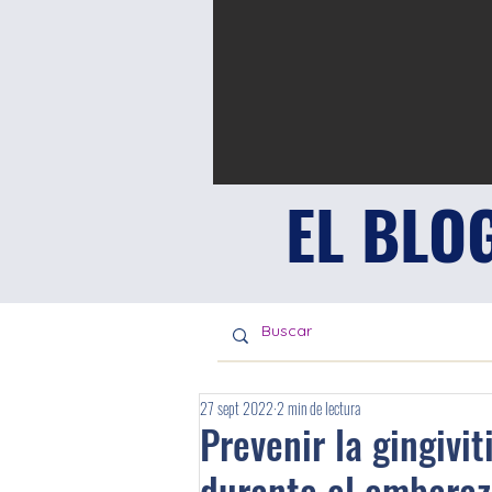
EL BLO
27 sept 2022
2 min de lectura
Prevenir la gingivi
durante el embara