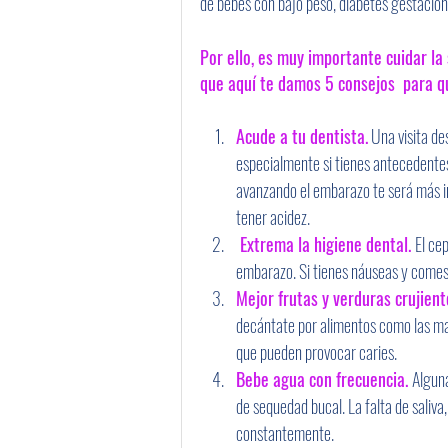
de bebés con bajo peso, diabetes gestacional
Por ello, es muy importante cuidar la
que aquí te damos 5 consejos  para q
Acude a tu dentista.
 Una visita de
especialmente si tienes antecedentes
avanzando el embarazo te será más in
tener acidez.
 Extrema la higiene dental. 
El cep
embarazo. Si tienes náuseas y comes a
Mejor frutas y verduras crujient
decántate por alimentos como las ma
que pueden provocar caries.
Bebe agua con frecuencia. 
Alguna
de sequedad bucal. La falta de saliva
constantemente.