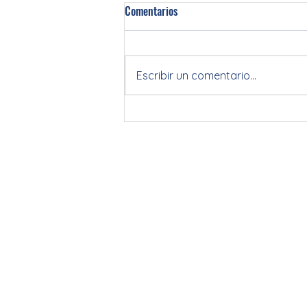
Comentarios
Escribir un comentario...
¿Cepillo manual o eléctrico? 5 cla
un correcto cepillado.