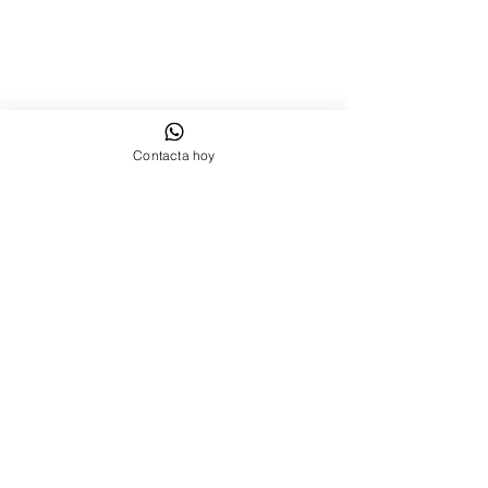
Jueves: 9:00 a 14:00
Viernes: 09:00 a 16:00
Contacta hoy
Contáctanos Sant Cugat del Vallés