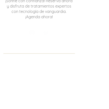
¡Sonríe con confianza! Reserva ahora
y disfruta de tratamientos expertos
con tecnología de vanguardia.
¡Agenda ahora!
Sant Cugat del Vallés
Centre Dental FRANCESC MACIÀ
Dirección:
Pg. Francesc Macià 76
08173 Sant Cugat del Vallès
Teléfono
:
93 589 87 60
-
Móvil:
671 048 898
Email:
info@centredentalfrancescmacia.com
Horario:
Lunes a miércoles de 09:00 a 20:00