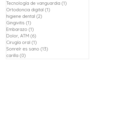
Tecnología de vanguardia
(1)
1 entrada
Ortodoncia digital
(1)
1 entrada
higiene dental
(2)
2 entradas
Gingivitis
(1)
1 entrada
Embarazo
(1)
1 entrada
Dolor, ATM
(6)
6 entradas
Cirugía oral
(1)
1 entrada
Sonreír es sano
(13)
13 entradas
carilla
(0)
0 entradas