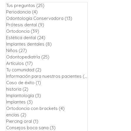
Tus preguntas
(25)
25 entradas
Periodoncia
(4)
4 entradas
Odontología Conservadora
(13)
13 entradas
Prótesis dental
(9)
9 entradas
Ortodoncia
(39)
39 entradas
Estética dental
(24)
24 entradas
Implantes dentales
(8)
8 entradas
Niños
(27)
27 entradas
Odontopediatría
(25)
25 entradas
Artículos
(17)
17 entradas
Tu comunidad
(2)
2 entradas
Información para nuestros pacientes
(13)
13 entradas
Caso de éxito
(1)
1 entrada
historia
(2)
2 entradas
Implantología
(3)
3 entradas
Implantes
(3)
3 entradas
Ortodoncia con brackets
(4)
4 entradas
encías
(2)
2 entradas
Piercing oral
(1)
1 entrada
Consejos boca sana
(3)
3 entradas