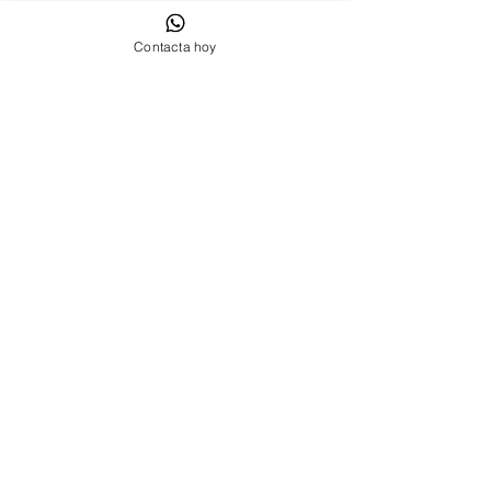
Contacta hoy
Contáctanos Sant Cugat del Vallés
Cookies
Política de privacidad
Aviso Legal