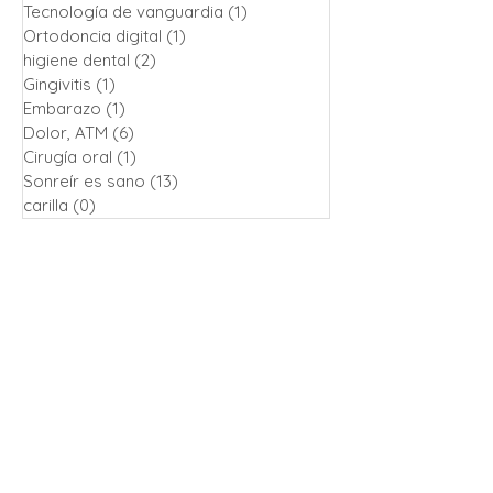
Tecnología de vanguardia
(1)
1 entrada
Ortodoncia digital
(1)
1 entrada
higiene dental
(2)
2 entradas
Gingivitis
(1)
1 entrada
Embarazo
(1)
1 entrada
Dolor, ATM
(6)
6 entradas
Cirugía oral
(1)
1 entrada
Sonreír es sano
(13)
13 entradas
carilla
(0)
0 entradas