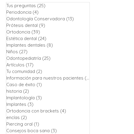
Tus preguntas
(25)
25 entradas
Periodoncia
(4)
4 entradas
Odontología Conservadora
(13)
13 entradas
Prótesis dental
(9)
9 entradas
Ortodoncia
(39)
39 entradas
Estética dental
(24)
24 entradas
Implantes dentales
(8)
8 entradas
Niños
(27)
27 entradas
Odontopediatría
(25)
25 entradas
Artículos
(17)
17 entradas
Tu comunidad
(2)
2 entradas
Información para nuestros pacientes
(13)
13 entradas
Caso de éxito
(1)
1 entrada
historia
(2)
2 entradas
Implantología
(3)
3 entradas
Implantes
(3)
3 entradas
Ortodoncia con brackets
(4)
4 entradas
encías
(2)
2 entradas
Piercing oral
(1)
1 entrada
Consejos boca sana
(3)
3 entradas