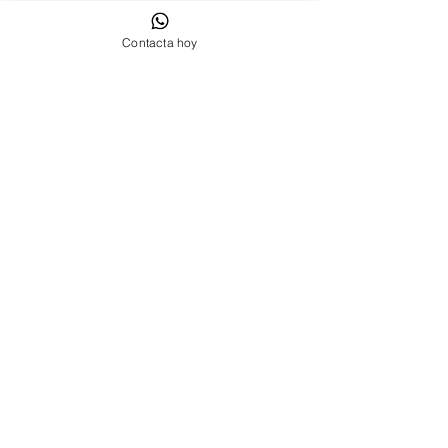
Contacta hoy
Contáctanos Sant Cugat del Vallés
Cookies
Política de privacidad
Aviso Legal