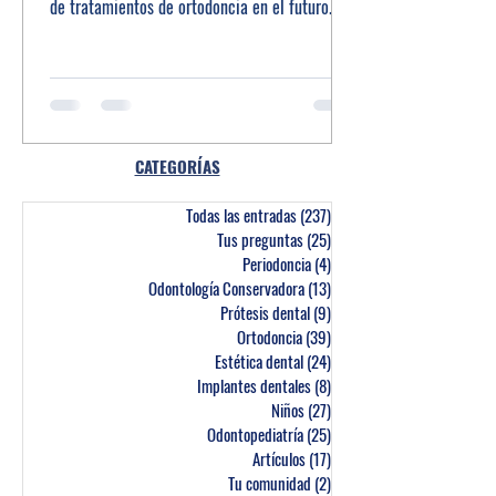
de tratamientos de ortodoncia en el futuro.
CATEGORÍAS
Todas las entradas
(237)
237 entradas
Tus preguntas
(25)
25 entradas
Periodoncia
(4)
4 entradas
Odontología Conservadora
(13)
13 entradas
Prótesis dental
(9)
9 entradas
Ortodoncia
(39)
39 entradas
Estética dental
(24)
24 entradas
Implantes dentales
(8)
8 entradas
Niños
(27)
27 entradas
Odontopediatría
(25)
25 entradas
Artículos
(17)
17 entradas
Tu comunidad
(2)
2 entradas