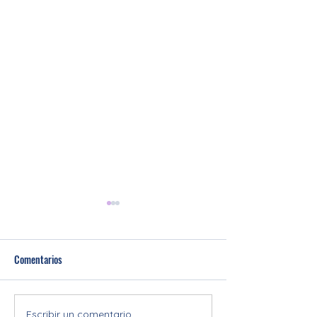
Comentarios
Horaris especials d'estiu ☀️🦷
Escribir un comentario...