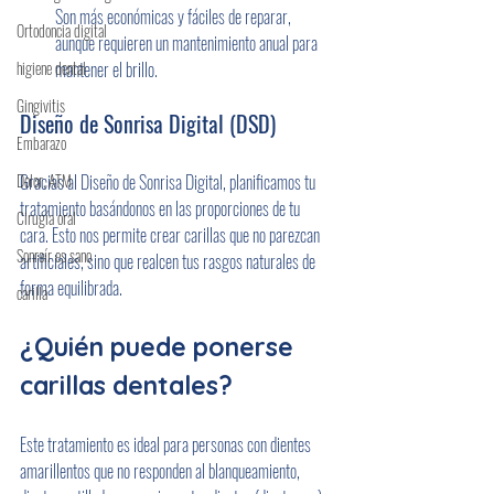
Son más económicas y fáciles de reparar, 
Ortodoncia digital
aunque requieren un mantenimiento anual para 
higiene dental
mantener el brillo.
Gingivitis
Diseño de Sonrisa Digital (DSD)
Embarazo
Dolor, ATM
Gracias al Diseño de Sonrisa Digital, planificamos tu 
tratamiento basándonos en las proporciones de tu 
Cirugía oral
cara. Esto nos permite crear carillas que no parezcan 
Sonreír es sano
artificiales, sino que realcen tus rasgos naturales de 
forma equilibrada.
carilla
¿Quién puede ponerse 
carillas dentales?
Este tratamiento es ideal para personas con dientes 
amarillentos que no responden al blanqueamiento, 