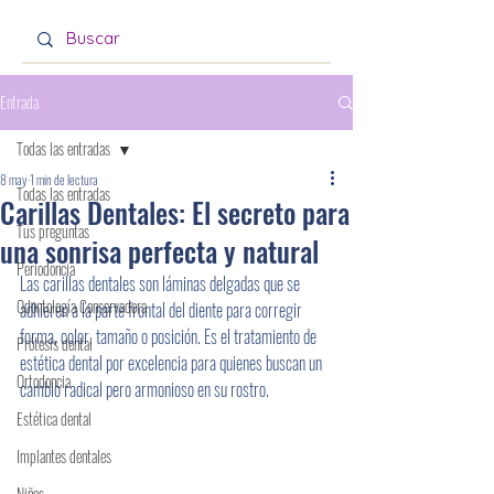
Entrada
Todas las entradas
8 may
1 min de lectura
Todas las entradas
Carillas Dentales: El secreto para
Tus preguntas
una sonrisa perfecta y natural
Periodoncia
Las carillas dentales son láminas delgadas que se 
Odontología Conservadora
adhieren a la parte frontal del diente para corregir 
forma, color, tamaño o posición. Es el tratamiento de 
Prótesis dental
estética dental por excelencia para quienes buscan un 
Ortodoncia
cambio radical pero armonioso en su rostro.
Estética dental
Implantes dentales
Niños