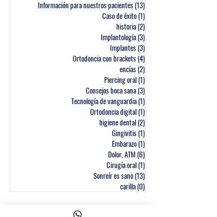
Información para nuestros pacientes
(13)
13 entradas
Caso de éxito
(1)
1 entrada
historia
(2)
2 entradas
Implantología
(3)
3 entradas
Implantes
(3)
3 entradas
Ortodoncia con brackets
(4)
4 entradas
encías
(2)
2 entradas
Piercing oral
(1)
1 entrada
Consejos boca sana
(3)
3 entradas
Tecnología de vanguardia
(1)
1 entrada
Ortodoncia digital
(1)
1 entrada
higiene dental
(2)
2 entradas
Gingivitis
(1)
1 entrada
Embarazo
(1)
1 entrada
Dolor, ATM
(6)
6 entradas
Cirugía oral
(1)
1 entrada
Sonreír es sano
(13)
13 entradas
carilla
(0)
0 entradas