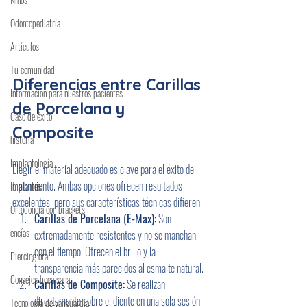
Odontopediatría
Artículos
Tu comunidad
Diferencias entre Carillas 
Información para nuestros pacientes
de Porcelana y 
Caso de éxito
Composite
historia
Implantología
Elegir el material adecuado es clave para el éxito del 
tratamiento. Ambas opciones ofrecen resultados 
Implantes
excelentes, pero sus características técnicas difieren.
Ortodoncia con brackets
Carillas de Porcelana (E-Max):
 Son 
encías
extremadamente resistentes y no se manchan 
con el tiempo. Ofrecen el brillo y la 
Piercing oral
transparencia más parecidos al esmalte natural.
Consejos boca sana
Carillas de Composite:
 Se realizan 
directamente sobre el diente en una sola sesión. 
Tecnología de vanguardia