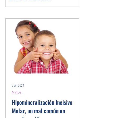
Procedimientos de
blanqueamiento seg
que debes saber
3 oct 2024
Niños
Hipomineralización Incisivo
Molar, un mal común en