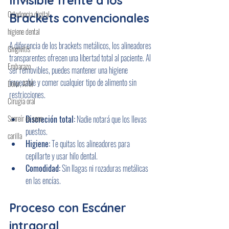
Invisible frente a los 
Ortodoncia digital
Brackets convencionales
higiene dental
A diferencia de los brackets metálicos, los alineadores 
Gingivitis
transparentes ofrecen una libertad total al paciente. Al 
Embarazo
ser removibles, puedes mantener una higiene 
impecable y comer cualquier tipo de alimento sin 
Dolor, ATM
restricciones.
Cirugía oral
Discreción total:
 Nadie notará que los llevas 
Sonreír es sano
puestos.
carilla
Higiene:
 Te quitas los alineadores para 
cepillarte y usar hilo dental.
Comodidad:
 Sin llagas ni rozaduras metálicas 
en las encías.
Proceso con Escáner 
intraoral