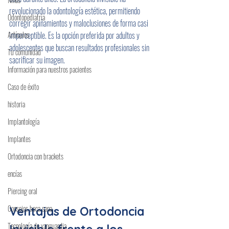
revolucionado la odontología estética, permitiendo 
Odontopediatría
corregir apiñamientos y maloclusiones de forma casi 
Artículos
imperceptible. Es la opción preferida por adultos y 
adolescentes que buscan resultados profesionales sin 
Tu comunidad
sacrificar su imagen.
Información para nuestros pacientes
Caso de éxito
historia
Implantología
Implantes
Ortodoncia con brackets
encías
Piercing oral
Consejos boca sana
Ventajas de Ortodoncia 
Tecnología de vanguardia