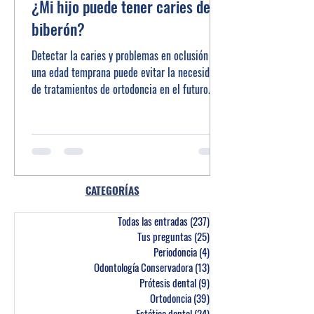
¿Mi hijo puede tener caries del
biberón?
Detectar la caries y problemas en oclusión en
una edad temprana puede evitar la necesidad
de tratamientos de ortodoncia en el futuro.
CATEGORÍAS
Todas las entradas
(237)
237 entradas
Tus preguntas
(25)
25 entradas
Periodoncia
(4)
4 entradas
Odontología Conservadora
(13)
13 entradas
Prótesis dental
(9)
9 entradas
Ortodoncia
(39)
39 entradas
Estética dental
(24)
24 entradas