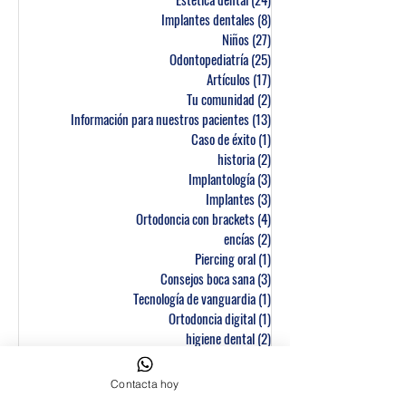
Implantes dentales
(8)
8 entradas
Niños
(27)
27 entradas
Odontopediatría
(25)
25 entradas
Artículos
(17)
17 entradas
Tu comunidad
(2)
2 entradas
Información para nuestros pacientes
(13)
13 entradas
Caso de éxito
(1)
1 entrada
historia
(2)
2 entradas
Implantología
(3)
3 entradas
Implantes
(3)
3 entradas
Ortodoncia con brackets
(4)
4 entradas
encías
(2)
2 entradas
Piercing oral
(1)
1 entrada
Consejos boca sana
(3)
3 entradas
Tecnología de vanguardia
(1)
1 entrada
Ortodoncia digital
(1)
1 entrada
higiene dental
(2)
2 entradas
Gingivitis
(1)
1 entrada
Embarazo
(1)
1 entrada
Contacta hoy
Dolor, ATM
(6)
6 entradas