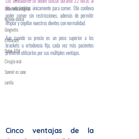
Los alineadores se deben utilizar durante 22 horas al 
día 
retirándolos únicamente para comer. Ello conlleva 
Ortodoncia digital
poder comer sin restricciones, además de permitir 
higiene dental
limpiar y cepillar nuestros dientes con normalidad.
Gingivitis
Aun cuando su precio es un poco superior a los 
Embarazo
brackets u ortodoncia fija, cada vez más pacientes 
Dolor, ATM
prefieren utilizarlos por sus múltiples ventajas.
Cirugía oral
Sonreír es sano
carilla
Cinco ventajas de la 