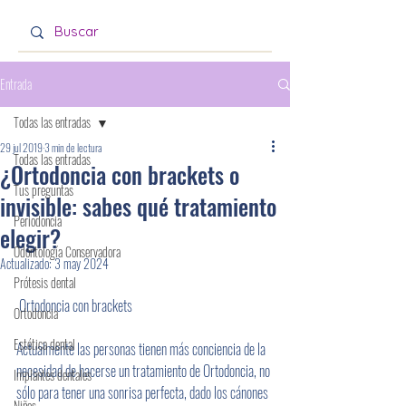
Entrada
Todas las entradas
29 jul 2019
3 min de lectura
Todas las entradas
¿Ortodoncia con brackets o
Tus preguntas
invisible: sabes qué tratamiento
Periodoncia
elegir?
Odontología Conservadora
Actualizado:
3 may 2024
Prótesis dental
 Ortodoncia con brackets
Ortodoncia
Estética dental
Actualmente las personas tienen más conciencia de la 
necesidad de hacerse un tratamiento de Ortodoncia, no 
Implantes dentales
sólo para tener una sonrisa perfecta, dado los cánones 
Niños