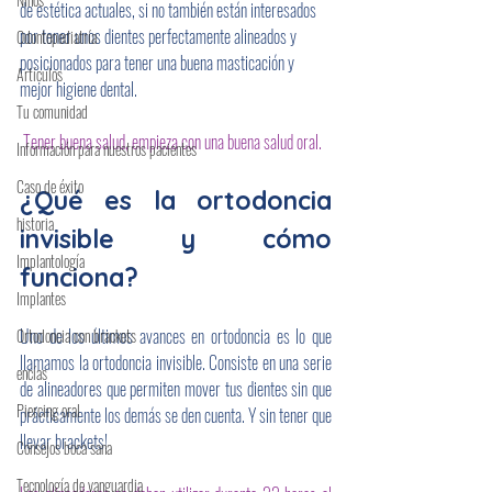
de estética actuales, si no también están interesados 
por tener unos dientes perfectamente alineados y 
Odontopediatría
posicionados para tener una buena masticación y 
Artículos
mejor higiene dental.
Tu comunidad
 Tener buena salud, empieza con una buena salud oral.
Información para nuestros pacientes
Caso de éxito
¿Qué es la ortodoncia 
historia
invisible y cómo 
Implantología
funciona?
Implantes
Uno de los últimos avances en ortodoncia es lo que 
Ortodoncia con brackets
llamamos la ortodoncia invisible. Consiste en una serie 
encías
de alineadores que permiten mover tus dientes sin que 
Piercing oral
prácticamente los demás se den cuenta. Y sin tener que 
llevar brackets!
Consejos boca sana
Tecnología de vanguardia