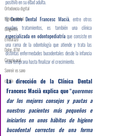
positivo en su edad adulta.
Ortodoncia digital
higiene dental
El 
Centre Dental Francesc Macià
, entre otros 
muchos tratamientos, es también una clínica  
Gingivitis
especializada en odontopediatría
 que consiste en 
Embarazo
una rama de la odontología que atiende y trata las 
Dolor, ATM
distintas enfermedades bucodentales desde la infancia 
Cirugía oral
más temprana hasta finalizar el crecimiento.
Sonreír es sano
​La dirección de la Clínica Dental 
carilla
Francesc Macià explica que
 “
queremos 
dar los mejores consejos y pautas a 
nuestros pacientes más pequeños e 
iniciarles en unos hábitos de higiene 
bucodental correctos de una forma 