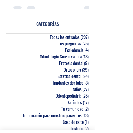
CATEGORÍAS
Todas las entradas
(237)
237 entradas
Tus preguntas
(25)
25 entradas
Periodoncia
(4)
4 entradas
Odontología Conservadora
(13)
13 entradas
Prótesis dental
(9)
9 entradas
Ortodoncia
(39)
39 entradas
Estética dental
(24)
24 entradas
Implantes dentales
(8)
8 entradas
Niños
(27)
27 entradas
Odontopediatría
(25)
25 entradas
Artículos
(17)
17 entradas
Tu comunidad
(2)
2 entradas
Información para nuestros pacientes
(13)
13 entradas
Caso de éxito
(1)
1 entrada
historia
(2)
2 entradas