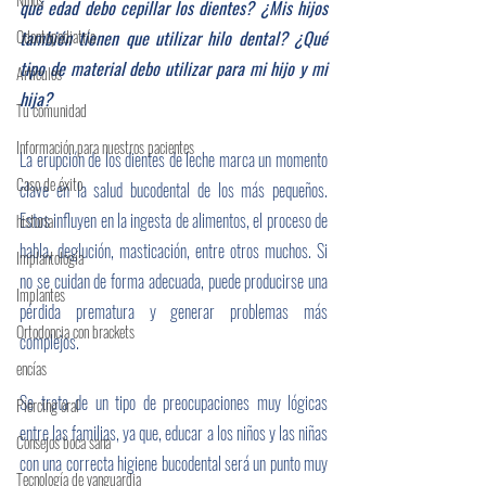
qué edad debo cepillar los dientes? ¿Mis hijos 
Odontopediatría
también tienen que utilizar hilo dental? ¿Qué 
tipo de material debo utilizar para mi hijo y mi 
Artículos
hija? 
Tu comunidad
Información para nuestros pacientes
La erupción de los dientes de leche marca un momento 
Caso de éxito
clave en la salud bucodental de los más pequeños. 
Estos influyen en la ingesta de alimentos, el proceso de 
historia
habla, deglución, masticación, entre otros muchos. Si 
Implantología
no se cuidan de forma adecuada, puede producirse una 
Implantes
pérdida prematura y generar problemas más 
Ortodoncia con brackets
complejos.
encías
Se trata de un tipo de preocupaciones muy lógicas 
Piercing oral
entre las familias, ya que, educar a los niños y las niñas 
Consejos boca sana
con una correcta higiene bucodental será un punto muy 
Tecnología de vanguardia