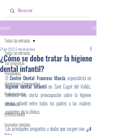
Entrada
Todas las entradas
21 jun 2023
2 min de lectura
Todas las entradas
¿Cómo se debe tratar la higiene
Tus preguntas
dental infantil?
Periodoncia
El 
Centre Dental Francesc Macià
, especialista en
Odontología Conservadora
higiene dental infantil
 en Sant Cugat del Vallés, 
Prótesis dental
constata una cierta preocupación sobre la higiene 
dental infantil entre todos los padres y las madres 
Ortodoncia
pacientes de la clínica.
Estética dental
Implantes dentales
Las principales preguntas y dudas que surgen son: 
¿A 
Niños