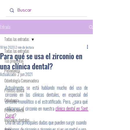
Entrada
Todas las entradas
18 feb 2020
2 min de lectura
Todas las entradas
Para qué se usa el zirconio en
Tus preguntas
una clínica dental?
Periodoncia
Actualizado:
2 jun 2021
Odontología Conservadora
Actualmente se está hablando mucho del uso de 
Prótesis dental
circonio en las clínicas dentales, en especial del 
Ortodoncia
circonio monolítico o el estratificado. Pero, ¿para qué 
utilizamos el circonio en nuestra 
clínica dental en Sant 
Estética dental
Cugat
?
Implantes dentales
Una de las principales dudas que pueden surgir cuando 
hablamos de circonio o zirconio es si es un metal o una 
Niños