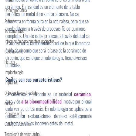
cerámica. En realidad es un elemento de la tabla 
Odontopediatría
periódica, un metal duro similar al acero. No se 
Artículos
encuentra en forma pura en la naturaleza, pero que se 
puede obtener a través de procesos físico-químicos 
Tu comunidad
complejos. Uno de estos procesos a través del cual se 
Información para nuestros pacientes
le añaden otros componentes produce lo que llamamos 
óxido de circonio que será la base de la cerámica de 
Caso de éxito
circonio, que es lo que en odontología, tiene diversas 
historia
utilidades.
Implantología
Cuáles son sus características?
Implantes
Ortodoncia con brackets
La cerámica de circonio es un material 
cerámico
, 
duro y de 
alta biocompatibilidad
, motivo por el cual 
encías
cada vez se utiliza más. En odontología se aplica para 
Piercing oral
confeccionar restauraciones dentales estéticamente 
perfectas y sin los inconvenientes del metal.
Consejos boca sana
Tecnología de vanguardia