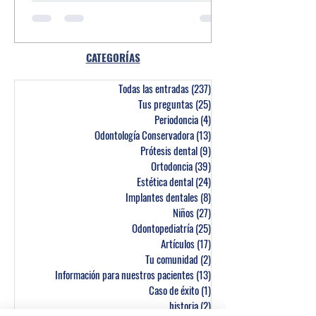
CATEGORÍAS
Todas las entradas
(237)
237 entradas
Tus preguntas
(25)
25 entradas
Periodoncia
(4)
4 entradas
Odontología Conservadora
(13)
13 entradas
Prótesis dental
(9)
9 entradas
Ortodoncia
(39)
39 entradas
Estética dental
(24)
24 entradas
Implantes dentales
(8)
8 entradas
Niños
(27)
27 entradas
Odontopediatría
(25)
25 entradas
Artículos
(17)
17 entradas
Tu comunidad
(2)
2 entradas
Información para nuestros pacientes
(13)
13 entradas
Caso de éxito
(1)
1 entrada
historia
(2)
2 entradas