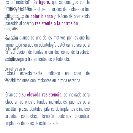
Es un material más 
ligero
, que se consigue con la 
Ortodoncia digital
fusión y reacción de otros minerales de la clase de los 
silicatos. Es de
 color blanco
 grisáceo de apariencia 
higiene dental
parecida al acero y 
resistente a la corrosión
. 
Gingivitis
Su color blanco es uno de los motivos por los que ha 
Embarazo
aumentado su uso en odontología estética, ya sea para 
Dolor, ATM
la fabricación de fundas o carillas como de brackets 
estéticos para tratamientos de ortodoncia. 
Cirugía oral
Sonreír es sano
Estará especialmente indicado en caso de 
carilla
rehabilitaciones con implantes en la zona estética.
Gracias a su 
elevada resistencia
, es indicado para 
elaborar coronas o fundas individuales, puentes para 
sustituir piezas dentales, pilares de implantes e incluso 
arcadas completas. También podemos encontrar 
implantes dentales de este material. 