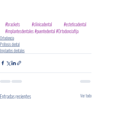
#brackets
#clínicadental
#esteticadental
#implantesdentales
#puentedental
#Ortodonciafija
Ortodoncia
Prótesis dental
Implantes dentales
Entradas recientes
Ver todo