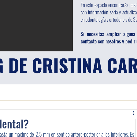
En este espacio encontrarás post
con información seria y actualiz
en odontología y ortodoncia de San
Si necesitas ampliar alguna
contacto con nosotros y pedir u
G DE CRISTINA C
dental?
hasta un máximo de 2,5 mm en sentido antero-posterior a los inferiores. Es 