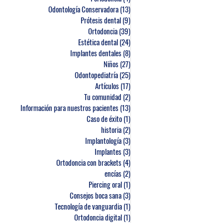
Odontología Conservadora
(13)
13 entradas
Prótesis dental
(9)
9 entradas
Ortodoncia
(39)
39 entradas
Estética dental
(24)
24 entradas
Implantes dentales
(8)
8 entradas
Niños
(27)
27 entradas
Odontopediatría
(25)
25 entradas
Artículos
(17)
17 entradas
Tu comunidad
(2)
2 entradas
Información para nuestros pacientes
(13)
13 entradas
Caso de éxito
(1)
1 entrada
historia
(2)
2 entradas
Implantología
(3)
3 entradas
Implantes
(3)
3 entradas
Ortodoncia con brackets
(4)
4 entradas
encías
(2)
2 entradas
Piercing oral
(1)
1 entrada
Consejos boca sana
(3)
3 entradas
Tecnología de vanguardia
(1)
1 entrada
Ortodoncia digital
(1)
1 entrada