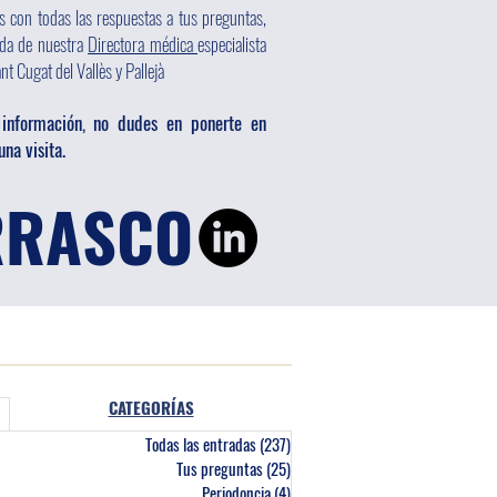
s con todas las respuestas a tus preguntas,
ada de nuestra
Directora médica
especialista
t Cugat del Vallès y Pallejà
 información, no dudes en ponerte en
na visita.
ARRASCO
CATEGORÍAS
Todas las entradas
(237)
237 entradas
Tus preguntas
(25)
25 entradas
Periodoncia
(4)
4 entradas