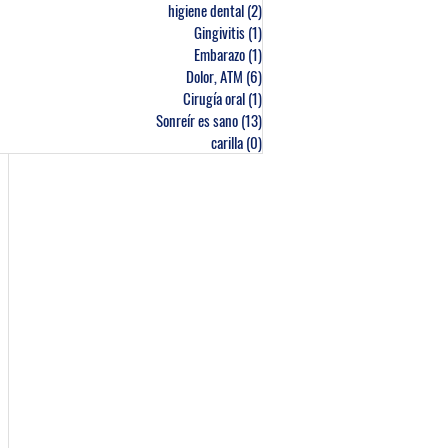
higiene dental
(2)
2 entradas
Gingivitis
(1)
1 entrada
Embarazo
(1)
1 entrada
Dolor, ATM
(6)
6 entradas
Cirugía oral
(1)
1 entrada
Sonreír es sano
(13)
13 entradas
carilla
(0)
0 entradas