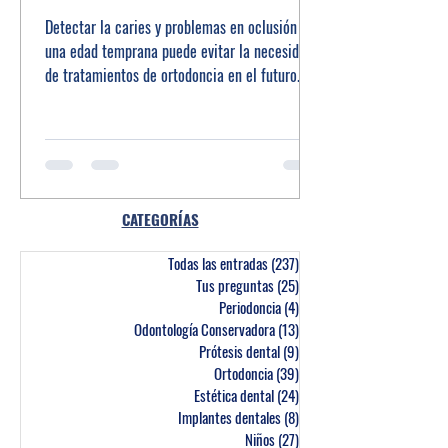
Detectar la caries y problemas en oclusión en
una edad temprana puede evitar la necesidad
de tratamientos de ortodoncia en el futuro.
CATEGORÍAS
Todas las entradas
(237)
237 entradas
Tus preguntas
(25)
25 entradas
Periodoncia
(4)
4 entradas
Odontología Conservadora
(13)
13 entradas
Prótesis dental
(9)
9 entradas
Ortodoncia
(39)
39 entradas
Estética dental
(24)
24 entradas
Implantes dentales
(8)
8 entradas
Niños
(27)
27 entradas