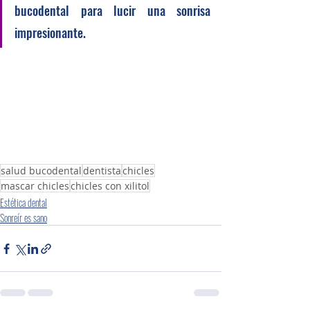
bucodental para lucir una sonrisa 
impresionante.
salud bucodental
dentista
chicles
mascar chicles
chicles con xilitol
Estética dental
Sonreír es sano