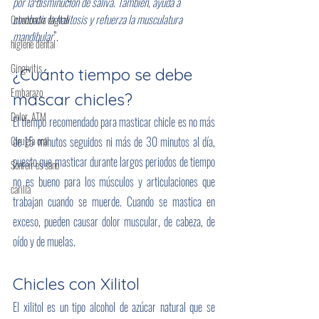
por la disminución de saliva. También, ayuda a 
combatir la halitosis y refuerza la musculatura 
Ortodoncia digital
mandibular
”.
higiene dental
Gingivitis
¿Cuánto tiempo se debe 
Embarazo
mascar chicles?
Dolor, ATM
El tiempo recomendado para masticar chicle es no más 
Cirugía oral
de 15 minutos seguidos ni más de 30 minutos al día, 
puesto que masticar durante largos periodos de tiempo 
Sonreír es sano
no es bueno para los músculos y articulaciones que 
carilla
trabajan cuando se muerde. Cuando se mastica en 
exceso, pueden causar dolor muscular, de cabeza, de 
oído y de muelas.
Chicles con Xilitol
El xilitol es un tipo alcohol de azúcar natural que se 