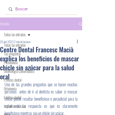
Entrada
Todas las entradas
20 abr 2023
2 min de lectura
Todas las entradas
Centre Dental Francesc Macià
Tus preguntas
explica los beneficios de mascar
Periodoncia
chicle sin azúcar para la salud
Odontología Conservadora
oral
Prótesis dental
Una de las grandes preguntas que se hacen muchas 
Ortodoncia
personas  antes de ir al dentista es saber si mascar 
Estética dental
chicle puede resultar beneficioso o perjudicial para la 
salud oral. La respuesta es que es claramente 
Implantes dentales
beneficioso mientras sea un chicle sin azúcar.
Niños