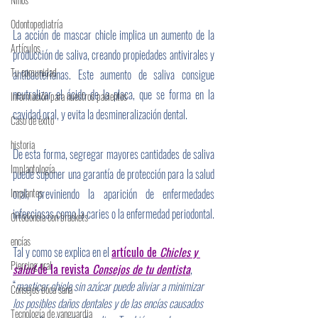
Odontopediatría
La acción de mascar chicle implica un aumento de la 
Artículos
producción de saliva, creando propiedades antivirales y 
Tu comunidad
antibacterianas. Este aumento de saliva consigue 
neutralizar el ácido de la placa, que se forma en la 
Información para nuestros pacientes
cavidad oral, y evita la desmineralización dental.
Caso de éxito
historia
De esta forma, segregar mayores cantidades de saliva 
Implantología
puede suponer una garantía de protección para la salud 
Implantes
oral, previniendo la aparición de enfermedades 
infecciosas como la caries o la enfermedad periodontal.
Ortodoncia con brackets
encías
Tal y como se explica en el 
artículo de 
Chicles y 
Piercing oral
salud
 de la revista 
Consejos de tu dentista
, 
“
masticar chicle sin azúcar puede aliviar a minimizar 
Consejos boca sana
los posibles daños dentales y de las encías causados 
Tecnología de vanguardia