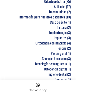
Odontopediatría
(25)
25 entradas
Artículos
(17)
17 entradas
Tu comunidad
(2)
2 entradas
Información para nuestros pacientes
(13)
13 entradas
Caso de éxito
(1)
1 entrada
historia
(2)
2 entradas
Implantología
(3)
3 entradas
Implantes
(3)
3 entradas
Ortodoncia con brackets
(4)
4 entradas
encías
(2)
2 entradas
Piercing oral
(1)
1 entrada
Consejos boca sana
(3)
3 entradas
Tecnología de vanguardia
(1)
1 entrada
Ortodoncia digital
(1)
1 entrada
higiene dental
(2)
2 entradas
Gingivitis
(1)
1 entrada
Embarazo
(1)
1 entrada
Dolor, ATM
(6)
6 entradas
Contacta hoy
Cirugía oral
(1)
1 entrada
Sonreír es sano
(13)
13 entradas
carilla
(0)
0 entradas