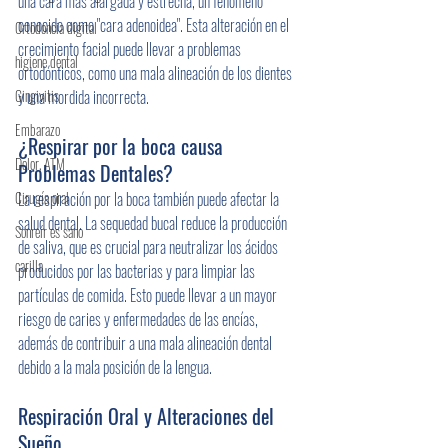
una cara más alargada y estrecha, un fenómeno 
conocido como "cara adenoidea". Esta alteración en el 
Ortodoncia digital
crecimiento facial puede llevar a problemas 
higiene dental
ortodónticos, como una mala alineación de los dientes 
y una mordida incorrecta.
Gingivitis
Embarazo
¿Respirar por la boca causa 
Dolor, ATM
Problemas Dentales?
La respiración por la boca también puede afectar la 
Cirugía oral
salud dental. La sequedad bucal reduce la producción 
Sonreír es sano
de saliva, que es crucial para neutralizar los ácidos 
carilla
producidos por las bacterias y para limpiar las 
partículas de comida. Esto puede llevar a un mayor 
riesgo de caries y enfermedades de las encías, 
además de contribuir a una mala alineación dental 
debido a la mala posición de la lengua.
Respiración Oral y Alteraciones del 
Sueño