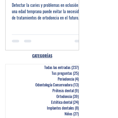
Detectar la caries y problemas en oclusión en
una edad temprana puede evitar la necesidad
de tratamientos de ortodoncia en el futuro.
CATEGORÍAS
Todas las entradas
(237)
237 entradas
Tus preguntas
(25)
25 entradas
Periodoncia
(4)
4 entradas
Odontología Conservadora
(13)
13 entradas
Prótesis dental
(9)
9 entradas
Ortodoncia
(39)
39 entradas
Estética dental
(24)
24 entradas
Implantes dentales
(8)
8 entradas
Niños
(27)
27 entradas