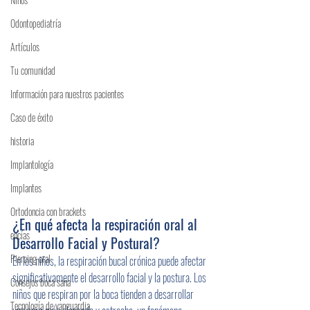
Odontopediatría
Artículos
Tu comunidad
Información para nuestros pacientes
Caso de éxito
historia
Implantología
Implantes
Ortodoncia con brackets
¿En qué afecta la respiración oral al 
encías
Desarrollo Facial y Postural?
Piercing oral
En los niños, la respiración bucal crónica puede afectar 
significativamente el desarrollo facial y la postura. Los 
Consejos boca sana
niños que respiran por la boca tienden a desarrollar 
Tecnología de vanguardia