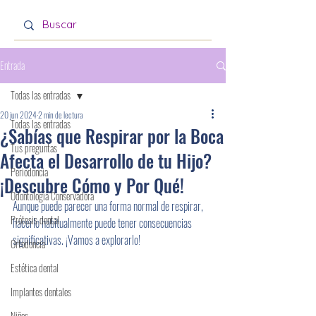
Entrada
Todas las entradas
20 jun 2024
2 min de lectura
Todas las entradas
¿Sabías que Respirar por la Boca
Tus preguntas
Afecta el Desarrollo de tu Hijo?
Periodoncia
¡Descubre Cómo y Por Qué!
Odontología Conservadora
Aunque puede parecer una forma normal de respirar, 
Prótesis dental
hacerlo habitualmente puede tener consecuencias 
significativas. ¡Vamos a explorarlo!
Ortodoncia
Estética dental
Implantes dentales
Niños